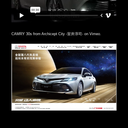
Media Archives
Our Uniqueness
CAMRY 30s
from
Archicept City -室井淳司-
on
Vimeo
.
About Us
Contact Us