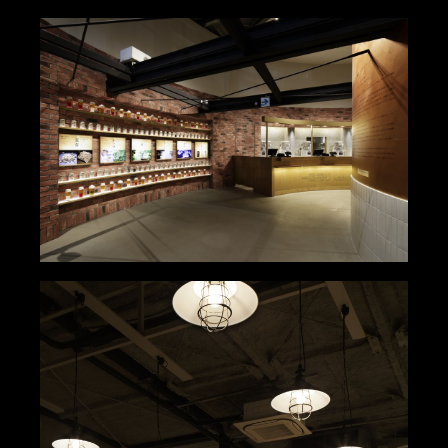
Top
Message
Works
Media Archives
Our Uniqueness
About Us