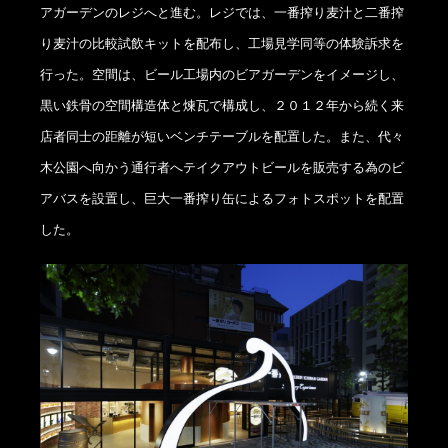
アガーデンのレジへと進む。レジでは、一番搾り麦汁と二番搾
り麦汁の比較試飲キットを配布し、工場見学同等の体験訴求を
行った。空間は、ビール工場内のビアガーデンをイメージし、
黒い鉄骨の空間構造体と煉瓦で構成し、２０１２年から続く来
店者同士の距離が短いベンチテーブルを配置した。また、代々
木公園へ向かう通行者へテイクアウトビールを販売する為のビ
アバスを設置し、巨大一番搾り缶によるフォトスポットを配置
した。